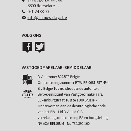
8800 Roeselare
051 24 88 00
info@immowallays.be
VOLG ONS
VASTGOEDMAKELAAR-BEMIDDELAAR
BIV nummer 502.579 Belgie
Ondernemingsnummer BTW-BE 0681-357-494
Biv België Toezichthoudende autoriteit:
Beroepsinstituut van Vastgoedmakelaars,
Luxemburgstraat 16 B te 1000 Brussel -
Onderworpen aan de
deontologische code
van het BIV
- Lid BIV - Lid CIB
verzekeringsonderneming BA en borgstelling:
NV AXA BELGIUM - Nr. 730.390.160