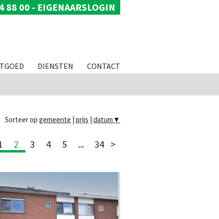
4 88 00
-
EIGENAARSLOGIN
STGOED
DIENSTEN
CONTACT
Sorteer op
gemeente
|
prijs
|
datum
▼
1
2
3
4
5
...
34
>