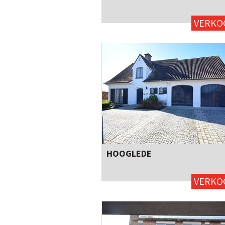
VERKO
HOOGLEDE
3
ja
Ja
VERKO