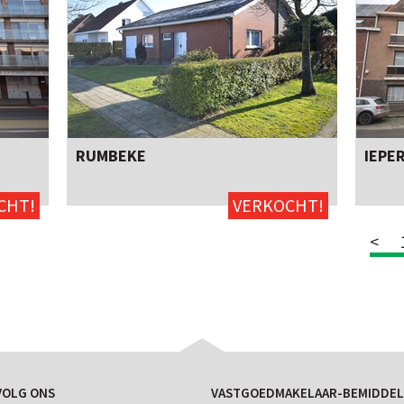
RUMBEKE
IEPE
Neen
2
185m²
ja
Ja
CHT!
VERKOCHT!
<
VOLG ONS
VASTGOEDMAKELAAR-BEMIDDEL