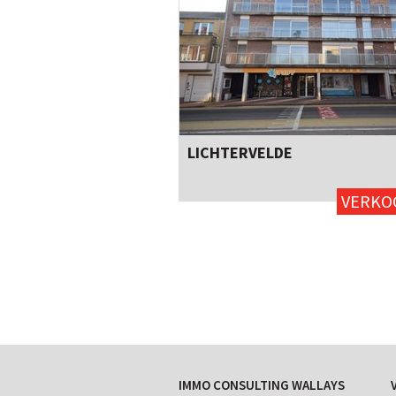
LICHTERVELDE
2
91m²
neen
VERKO
IMMO CONSULTING WALLAYS