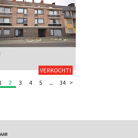
R
1
75m²
neen
Neen
VERKOCHT!
1
2
3
4
5
...
34
>
AAR