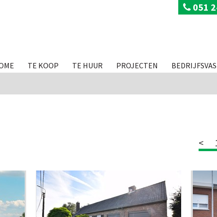
051 2
OME
TE KOOP
TE HUUR
PROJECTEN
BEDRIJFSVA
<