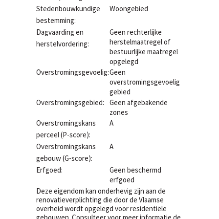
Stedenbouwkundige
Woongebied
bestemming:
Dagvaarding en
Geen rechterlijke
herstelmaatregel of
herstelvordering:
bestuurlijke maatregel
opgelegd
Overstromingsgevoelig:
Geen
overstromingsgevoelig
gebied
Overstromingsgebied:
Geen afgebakende
zones
Overstromingskans
A
perceel (P-score):
Overstromingskans
A
gebouw (G-score):
Erfgoed:
Geen beschermd
erfgoed
Deze eigendom kan onderhevig zijn aan de
renovatieverplichting die door de Vlaamse
overheid wordt opgelegd voor residentiële
gebouwen. Consulteer voor meer informatie de