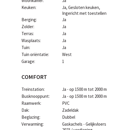
Woonkamer:
Ja
Keuken:
Ja
, Gesloten keuken,
Ingericht met toestellen
Berging:
Ja
Zolder:
Ja
Terras:
Ja
Wasplaats:
Ja
Tuin:
Ja
Tuin oriëntatie:
West
Garage:
1
COMFORT
Treinstation:
Ja - op 1500 m tot 2000 m
Busknooppunt:
Ja - op 1500 m tot 2000 m
Raamwerk:
PVC
Dak:
Zadeldak
Beglazing:
Dubbel
Verwarming:
Gaskachels - Gelijkvloers
2023 / verdieping