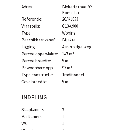
Adres:
Blekerijstraat 92
Roeselare
Referentie:
26/K1053
Vraagprijs:
€ 134.900
Type:
Woning
Beschikbaar vanaf:
Bij akte
Ligging:
Aan rustige weg
Perceeloppervlakte:
147 m²
Perceelbreedte:
5 m
Bewoonbare opp.:
97 m²
Type constructie:
Traditioneel
Gevelbreedte:
5 m
INDELING
Slaapkamers:
3
Badkamers:
1
WC:
1