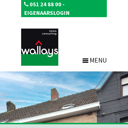
051 24 88 00
-
EIGENAARSLOGIN
MENU