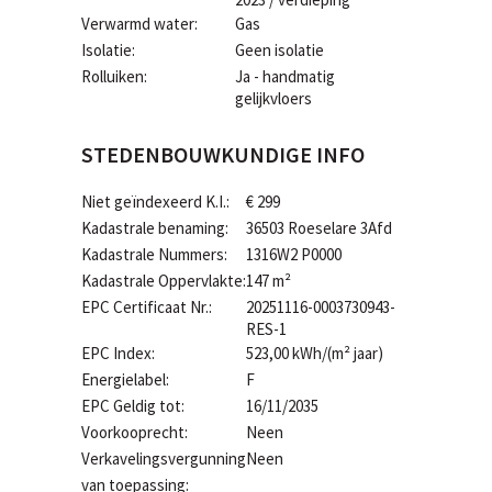
Verwarmd water:
Gas
Isolatie:
Geen isolatie
Rolluiken:
Ja - handmatig
gelijkvloers
STEDENBOUWKUNDIGE INFO
Niet geïndexeerd K.I.:
€ 299
Kadastrale benaming:
36503 Roeselare 3Afd
Kadastrale Nummers:
1316W2 P0000
Kadastrale Oppervlakte:
147 m²
EPC Certificaat Nr.:
20251116-0003730943-
RES-1
EPC Index:
523,00 kWh/(m² jaar)
Energielabel:
F
EPC Geldig tot:
16/11/2035
Voorkooprecht:
Neen
Verkavelingsvergunning
Neen
van toepassing: