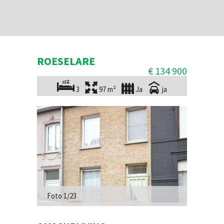
ROESELARE
€ 134 900
3
97 m²
Ja
ja
Foto 1/23