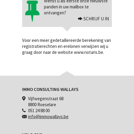
Wenst u als eerste onze nieuwste
panden in uw mailbox te
ontvangen?
SCHRIJF U IN
Voor een meer gedetaillereerde berekening van
registratierechten en erelonen verwijzen wij u
graag door naar de website
www.notaris.be
.
IMMO CONSULTING WALLAYS
Vijfwegenstraat 68
8800 Roeselare
051 24 88 00
info@immowallays.be