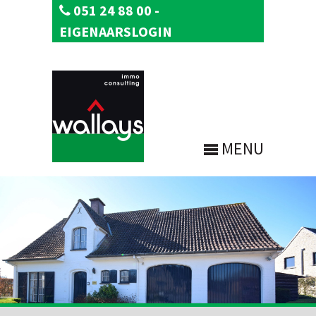
051 24 88 00
-
EIGENAARSLOGIN
MENU