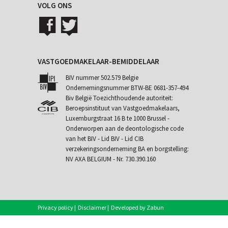
VOLG ONS
VASTGOEDMAKELAAR-BEMIDDELAAR
BIV nummer 502.579 Belgie
Ondernemingsnummer BTW-BE 0681-357-494
Biv België Toezichthoudende autoriteit:
Beroepsinstituut van Vastgoedmakelaars,
Luxemburgstraat 16 B te 1000 Brussel -
Onderworpen aan de
deontologische code
van het BIV
- Lid BIV - Lid CIB
verzekeringsonderneming BA en borgstelling:
NV AXA BELGIUM - Nr. 730.390.160
Privacy policy
|
Disclaimer
|
Developed by Zabun
|
Eigenaarslogin