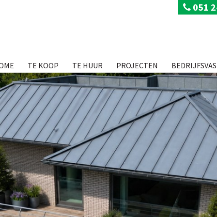
051 2
OME
TE KOOP
TE HUUR
PROJECTEN
BEDRIJFSVA