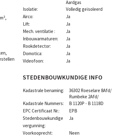
Aardgas
Isolatie:
Volledig geïsoleerd
Airco:
Ja
 m²,
Lift:
Ja
Mech. ventilatie :
Ja
Inbouwarmaturen:
Ja
Rookdetector:
Ja
ken,
Domotica:
Ja
estellen
Videofoon:
Ja
STEDENBOUWKUNDIGE INFO
Kadastrale benaming:
36302 Roeselare 8Afd/
Rumbeke 2Afd/
Kadastrale Nummers:
B 1120P - B 1118D
EPC Certificaat Nr.:
EPB
Stedenbouwkundige
Ja
vergunning:
Voorkooprecht:
Neen