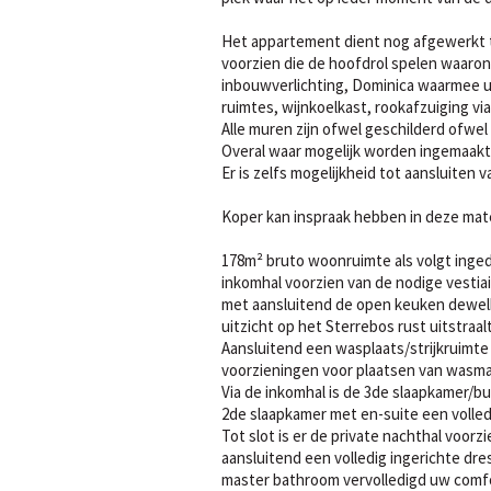
Het appartement dient nog afgewerkt t
voorzien die de hoofdrol spelen waaron
inbouwverlichting, Dominica waarmee u 
ruimtes, wijnkoelkast, rookafzuiging via
Alle muren zijn ofwel geschilderd ofwe
Overal waar mogelijk worden ingemaakt
Er is zelfs mogelijkheid tot aansluiten 
Koper kan inspraak hebben in deze mate
178m² bruto woonruimte als volgt inged
inkomhal voorzien van de nodige vestia
met aansluitend de open keuken dewelke
uitzicht op het Sterrebos rust uitstraalt
Aansluitend een wasplaats/strijkruimte
voorzieningen voor plaatsen van wasmac
Via de inkomhal is de 3de slaapkamer/b
2de slaapkamer met en-suite een volled
Tot slot is er de private nachthal voo
aansluitend een volledig ingerichte dre
master bathroom vervolledigd uw comfo