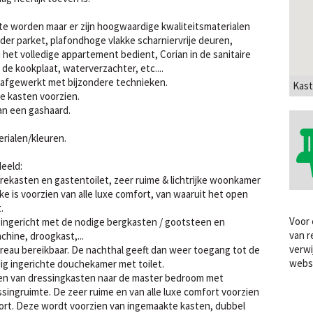
e worden maar er zijn hoogwaardige kwaliteitsmaterialen
der parket, plafondhoge vlakke scharniervrije deuren,
het volledige appartement bedient, Corian in de sanitaire
 de kookplaat, waterverzachter, etc....
l afgewerkt met bijzondere technieken.
Kast
e kasten voorzien.
van een gashaard.
rialen/kleuren.
eeld:
irekasten en gastentoilet, zeer ruime & lichtrijke woonkamer
 is voorzien van alle luxe comfort, van waaruit het open
.
Voor 
 ingericht met de nodige bergkasten / gootsteen en
van r
hine, droogkast,...
verwi
ureau bereikbaar. De nachthal geeft dan weer toegang tot de
webs
ig ingerichte douchekamer met toilet.
rzien van dressingkasten naar de master bedroom met
ssingruimte. De zeer ruime en van alle luxe comfort voorzien
rt. Deze wordt voorzien van ingemaakte kasten, dubbel