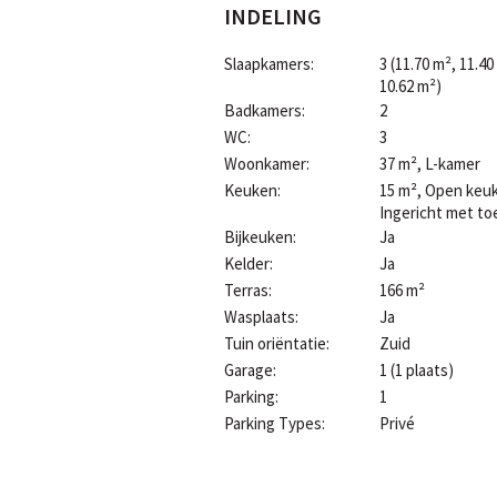
INDELING
Slaapkamers:
3
(11.70 m², 11.40
10.62 m²)
Badkamers:
2
WC:
3
Woonkamer:
37 m²
, L-kamer
Keuken:
15 m²
, Open keu
Ingericht met to
Bijkeuken:
Ja
Kelder:
Ja
Terras:
166 m²
Wasplaats:
Ja
Tuin oriëntatie:
Zuid
Garage:
1 (1 plaats)
Parking:
1
Parking Types:
Privé