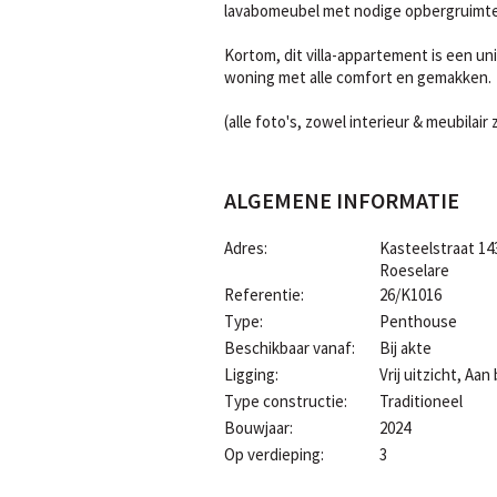
lavabomeubel met nodige opbergruimte, g
Kortom, dit villa-appartement is een un
woning met alle comfort en gemakken.
(alle foto's, zowel interieur & meubilair
ALGEMENE INFORMATIE
Adres:
Kasteelstraat 143
Roeselare
Referentie:
26/K1016
Type:
Penthouse
Beschikbaar vanaf:
Bij akte
Ligging:
Vrij uitzicht, Aa
Type constructie:
Traditioneel
Bouwjaar:
2024
Op verdieping:
3