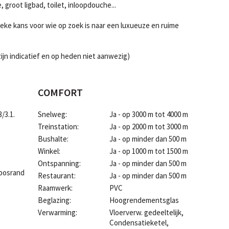
root ligbad, toilet, inloopdouche...
ieke kans voor wie op zoek is naar een luxueuze en ruime
 zijn indicatief en op heden niet aanwezig)
COMFORT
/3.1.
Snelweg:
Ja - op 3000 m tot 4000 m
Treinstation:
Ja - op 2000 m tot 3000 m
Bushalte:
Ja - op minder dan 500 m
Winkel:
Ja - op 1000 m tot 1500 m
Ontspanning:
Ja - op minder dan 500 m
n bosrand
Restaurant:
Ja - op minder dan 500 m
Raamwerk:
PVC
Beglazing:
Hoogrendementsglas
Verwarming:
Vloerverw. gedeeltelijk,
Condensatieketel,