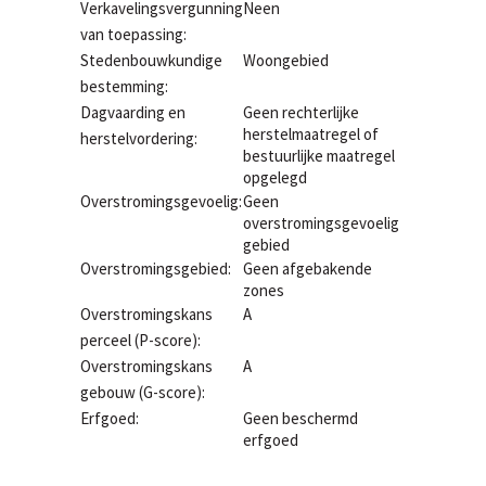
Verkavelingsvergunning
Neen
van toepassing:
Stedenbouwkundige
Woongebied
bestemming:
Dagvaarding en
Geen rechterlijke
herstelmaatregel of
herstelvordering:
bestuurlijke maatregel
opgelegd
Overstromingsgevoelig:
Geen
overstromingsgevoelig
gebied
Overstromingsgebied:
Geen afgebakende
zones
Overstromingskans
A
perceel (P-score):
Overstromingskans
A
gebouw (G-score):
Erfgoed:
Geen beschermd
erfgoed