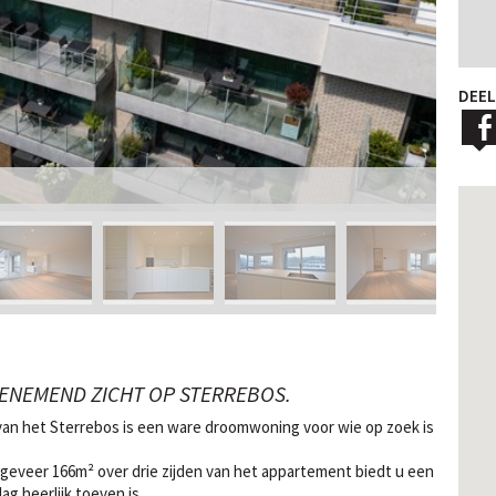
DEEL
ENEMEND ZICHT OP STERREBOS.
 van het Sterrebos is een ware droomwoning voor wie op zoek is
geveer 166m² over drie zijden van het appartement biedt u een
g heerlijk toeven is.