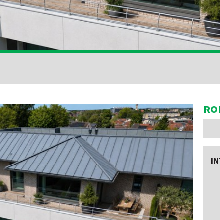
RO
IN