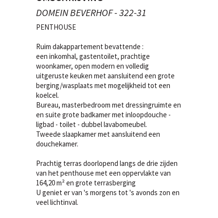
DOMEIN BEVERHOF - 322-31
PENTHOUSE
Ruim dakappartement bevattende :
een inkomhal, gastentoilet, prachtige
woonkamer, open modern en volledig
uitgeruste keuken met aansluitend een grote
berging/wasplaats met mogelijkheid tot een
koelcel.
Bureau, masterbedroom met dressingruimte en
en suite grote badkamer met inloopdouche -
ligbad - toilet - dubbel lavabomeubel.
Tweede slaapkamer met aansluitend een
douchekamer.
Prachtig terras doorlopend langs de drie zijden
van het penthouse met een oppervlakte van
164,20 m² en grote terrasberging
U geniet er van 's morgens tot 's avonds zon en
veel lichtinval.