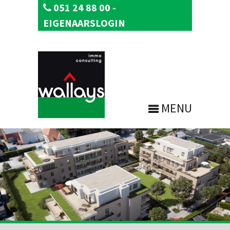
051 24 88 00
-
EIGENAARSLOGIN
MENU