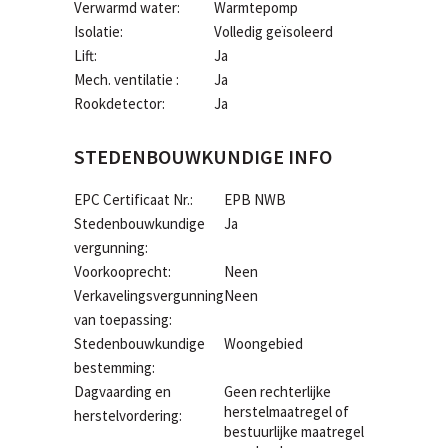
Verwarmd water:
Warmtepomp
Isolatie:
Volledig geïsoleerd
Lift:
Ja
Mech. ventilatie :
Ja
Rookdetector:
Ja
STEDENBOUWKUNDIGE INFO
EPC Certificaat Nr.:
EPB NWB
Stedenbouwkundige
Ja
vergunning:
Voorkooprecht:
Neen
Verkavelingsvergunning
Neen
van toepassing:
Stedenbouwkundige
Woongebied
bestemming:
Dagvaarding en
Geen rechterlijke
herstelmaatregel of
herstelvordering:
bestuurlijke maatregel