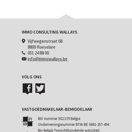
IMMO CONSULTING WALLAYS
Vijfwegenstraat 68
8800 Roeselare
051 24 88 00
info@immowallays.be
VOLG ONS
VASTGOEDMAKELAAR-BEMIDDELAAR
BIV nummer 502.579 Belgie
Ondernemingsnummer BTW-BE 0681-357-494
Biv België Toezichthoudende autoriteit: