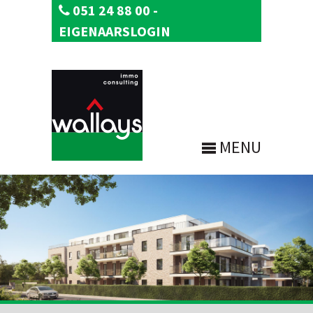
051 24 88 00
-
EIGENAARSLOGIN
MENU