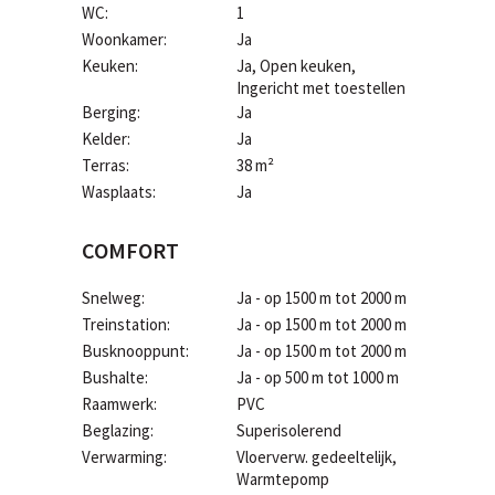
WC:
1
Woonkamer:
Ja
Keuken:
Ja
, Open keuken,
Ingericht met toestellen
Berging:
Ja
Kelder:
Ja
Terras:
38 m²
Wasplaats:
Ja
COMFORT
Snelweg:
Ja - op 1500 m tot 2000 m
Treinstation:
Ja - op 1500 m tot 2000 m
Busknooppunt:
Ja - op 1500 m tot 2000 m
Bushalte:
Ja - op 500 m tot 1000 m
Raamwerk:
PVC
Beglazing:
Superisolerend
Verwarming:
Vloerverw. gedeeltelijk,
Warmtepomp