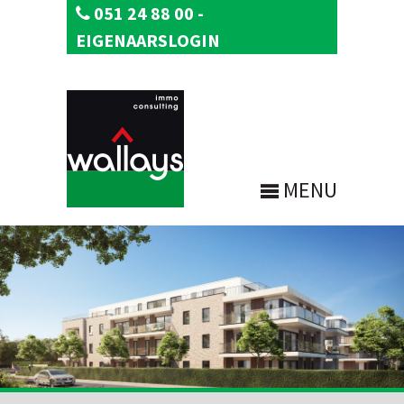
051 24 88 00
-
EIGENAARSLOGIN
MENU