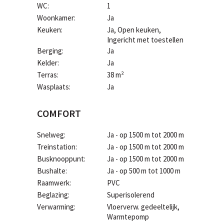
WC:
1
Woonkamer:
Ja
Keuken:
Ja
, Open keuken,
Ingericht met toestellen
Berging:
Ja
Kelder:
Ja
Terras:
38 m²
Wasplaats:
Ja
COMFORT
Snelweg:
Ja - op 1500 m tot 2000 m
Treinstation:
Ja - op 1500 m tot 2000 m
Busknooppunt:
Ja - op 1500 m tot 2000 m
Bushalte:
Ja - op 500 m tot 1000 m
Raamwerk:
PVC
Beglazing:
Superisolerend
Verwarming:
Vloerverw. gedeeltelijk,
Warmtepomp