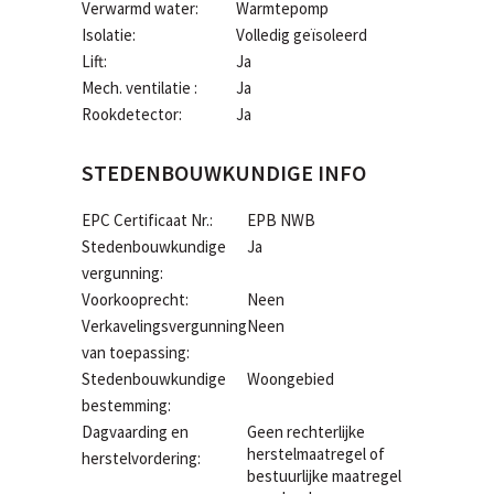
Verwarmd water:
Warmtepomp
Isolatie:
Volledig geïsoleerd
Lift:
Ja
Mech. ventilatie :
Ja
Rookdetector:
Ja
STEDENBOUWKUNDIGE INFO
EPC Certificaat Nr.:
EPB NWB
Stedenbouwkundige
Ja
vergunning:
Voorkooprecht:
Neen
Verkavelingsvergunning
Neen
van toepassing:
Stedenbouwkundige
Woongebied
bestemming:
Dagvaarding en
Geen rechterlijke
herstelmaatregel of
herstelvordering:
bestuurlijke maatregel