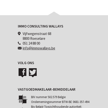
IMMO CONSULTING WALLAYS
Vijfwegenstraat 68
8800 Roeselare
051 24 88 00
info@immowallays.be
VOLG ONS
VASTGOEDMAKELAAR-BEMIDDELAAR
BIV nummer 502.579 Belgie
Ondernemingsnummer BTW-BE 0681-357-494
Biv België Toezichthoudende autoriteit: