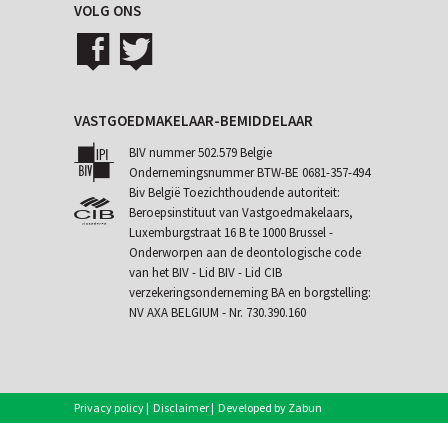
VOLG ONS
VASTGOEDMAKELAAR-BEMIDDELAAR
BIV nummer 502.579 Belgie
Ondernemingsnummer BTW-BE 0681-357-494
Biv België Toezichthoudende autoriteit:
Beroepsinstituut van Vastgoedmakelaars,
Luxemburgstraat 16 B te 1000 Brussel -
Onderworpen aan de
deontologische code
van het BIV
- Lid BIV - Lid CIB
verzekeringsonderneming BA en borgstelling:
NV AXA BELGIUM - Nr. 730.390.160
Privacy policy
|
Disclaimer
|
Developed by Zabun
|
Eigenaarslogin