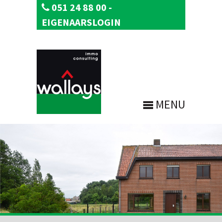
051 24 88 00
-
EIGENAARSLOGIN
MENU