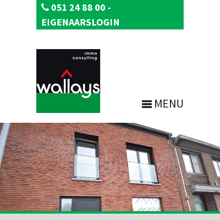
051 24 88 00
-
EIGENAARSLOGIN
MENU