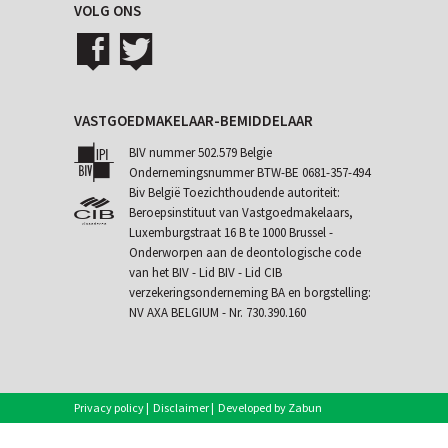
VOLG ONS
VASTGOEDMAKELAAR-BEMIDDELAAR
BIV nummer 502.579 Belgie
Ondernemingsnummer BTW-BE 0681-357-494
Biv België Toezichthoudende autoriteit:
Beroepsinstituut van Vastgoedmakelaars,
Luxemburgstraat 16 B te 1000 Brussel -
Onderworpen aan de
deontologische code
van het BIV
- Lid BIV - Lid CIB
verzekeringsonderneming BA en borgstelling:
NV AXA BELGIUM - Nr. 730.390.160
Privacy policy
|
Disclaimer
|
Developed by Zabun
|
Eigenaarslogin