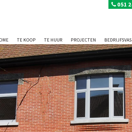
051 2
OME
TE KOOP
TE HUUR
PROJECTEN
BEDRIJFSVA