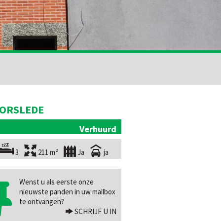
ORSLEDE
Verhuurd
3
211 m²
Ja
ja
Wenst u als eerste onze
nieuwste panden in uw mailbox
te ontvangen?
SCHRIJF U IN