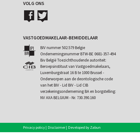
VOLG ONS
VASTGOEDMAKELAAR-BEMIDDELAAR
BIV nummer 502.579 Belgie
Ondernemingsnummer BTW-BE 0681-357-494
Biv België Toezichthoudende autoriteit:
Beroepsinstituut van Vastgoedmakelaars,
Luxemburgstraat 16 B te 1000 Brussel -
Onderworpen aan de
deontologische code
van het BIV
- Lid BIV - Lid CIB
verzekeringsonderneming BA en borgstelling:
NV AXA BELGIUM - Nr. 730.390.160
Privacy policy
|
Disclaimer
|
Developed by Zabun
|
Eigenaarslogin