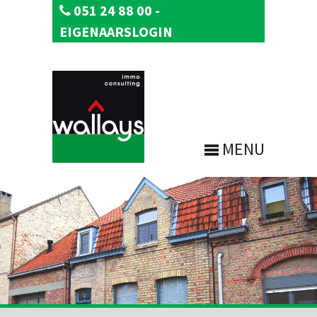
051 24 88 00
-
EIGENAARSLOGIN
MENU