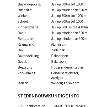
Busknooppunt:
Ja - op 500 m tot 1000 m
Bushalte:
Ja - op minder dan 500 m
Winkel:
Ja - op 500 m tot 1000 m
School:
Ja - op 500 m tot 1000 m
Kinderopvang:
Ja - op 3000 m tot 4000 m
Bank:
Ja - op minder dan 500 m
Restaurant:
Ja - op minder dan 500 m
Raamwerk:
Aluminium
Dak:
Zadeldak
Dakbedekking:
Dakpannen
Gevel:
Baksteen
Beglazing:
Hoogrendementsglas
Verwarming:
Condensatieketel,
Aardgas
Isolatie:
Volledig geïsoleerd
STEDENBOUWKUNDIGE INFO
EPC Certificaat Nr.:
20260619-0003892209-