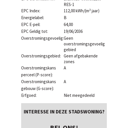
RES-1
EPC Index:
112,00 kWh/(m² jaar)
Energielabel:
B
EPC E-peil:
64,00
EPC Geldig tot:
19/06/2036
Overstromingsgevoelig:
Geen
overstromingsgevoelig
gebied
Overstromingsgebied:
Geen afgebakende
zones
Overstromingskans
A
perceel (P-score):
Overstromingskans
A
gebouw (G-score):
Erfgoed:
Niet meegedeeld
INTERESSE IN DEZE STADSWONING?
BEL ONS!