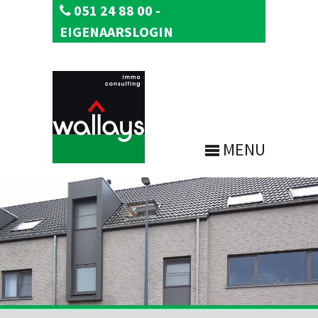
051 24 88 00
-
EIGENAARSLOGIN
MENU