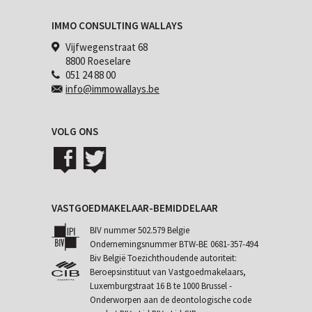
IMMO CONSULTING WALLAYS
Vijfwegenstraat 68
8800 Roeselare
051 24 88 00
info@immowallays.be
VOLG ONS
VASTGOEDMAKELAAR-BEMIDDELAAR
BIV nummer 502.579 Belgie
Ondernemingsnummer BTW-BE 0681-357-494
Biv België Toezichthoudende autoriteit:
Beroepsinstituut van Vastgoedmakelaars,
Luxemburgstraat 16 B te 1000 Brussel -
Onderworpen aan de
deontologische code