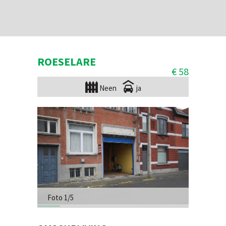
ROESELARE
€ 58
Neen
ja
Foto 1/5