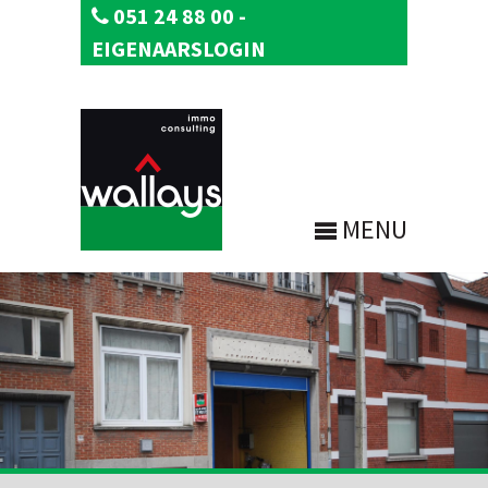
051 24 88 00
-
EIGENAARSLOGIN
MENU