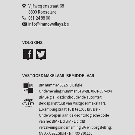
Vijfwegenstraat 68
8800 Roeselare
051 24 88 00
info@immowallays.be
VOLG ONS
VASTGOEDMAKELAAR-BEMIDDELAAR
BIV nummer 502.579 Belgie
Ondernemingsnummer BTW-BE 0681-357-494
Biv België Toezichthoudende autoriteit:
Beroepsinstituut van Vastgoedmakelaars,
Luxemburgstraat 16 B te 1000 Brussel -
Onderworpen aan de
deontologische code
van het BIV
- Lid BIV - Lid CIB
verzekeringsonderneming BA en borgstelling:
NV AXA BELGIUM - Nr. 730.390.160