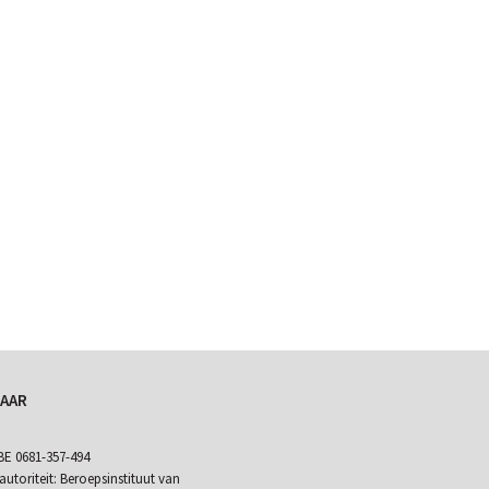
AAR
 0681-357-494
utoriteit: Beroepsinstituut van