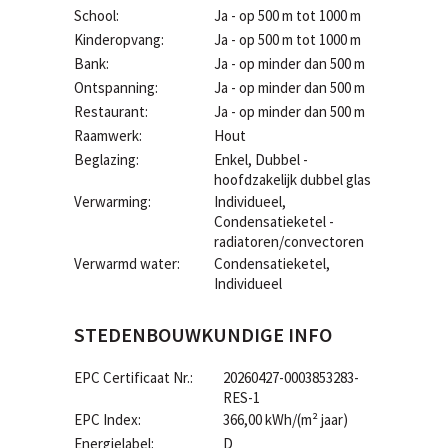
School:
Ja - op 500 m tot 1000 m
Kinderopvang:
Ja - op 500 m tot 1000 m
Bank:
Ja - op minder dan 500 m
Ontspanning:
Ja - op minder dan 500 m
Restaurant:
Ja - op minder dan 500 m
Raamwerk:
Hout
Beglazing:
Enkel, Dubbel -
hoofdzakelijk dubbel glas
Verwarming:
Individueel,
Condensatieketel -
radiatoren/convectoren
Verwarmd water:
Condensatieketel,
Individueel
STEDENBOUWKUNDIGE INFO
EPC Certificaat Nr.:
20260427-0003853283-
RES-1
EPC Index:
366,00 kWh/(m² jaar)
Energielabel:
D