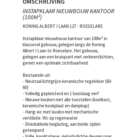
OMSCHRIJVING
INSTAPKLAAR NIEUWBOUW KANTOOR
(100M²)
KONING ALBERT I LAAN 127 - ROESELARE
Instapklaar nieuwbouw kantoor van 100m² in
klassevol gebouw, gelegen langs de Koning
Albert I Laan te Roeselare. Het gebouw,
gelegen aan een kruispunt met verkeerslichten,
geniet een optimale zichtbaarheid.
Bestaande uit:
- Neutraal lichtgrijze keramische tegelvloer (60-
60)
- Volledig gepleisterd en 1 basislaag verf
- Nieuwe keuken met alle toestellen (koelkast,
keramische kookplaat en dampkap)
- Hang-wc met lavabo met mechanische
ventilatie. Wc op regenwater.
- Driedubbele beglazing, aan beide zijden
getemperd
- Volle, kwalitatieve, geluidsdichte deuren naar