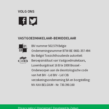
VOLG ONS
VASTGOEDMAKELAAR-BEMIDDELAAR
BIV nummer 502.579 Belgie
Ondernemingsnummer BTW-BE 0681-357-494
Biv België Toezichthoudende autoriteit:
Beroepsinstituut van Vastgoedmakelaars,
Luxemburgstraat 16 B te 1000 Brussel -
Onderworpen aan de
deontologische code
van het BIV
- Lid BIV - Lid CIB
verzekeringsonderneming BA en borgstelling:
NV AXA BELGIUM - Nr. 730.390.160
Privacy policy
|
Disclaimer
|
Developed by Zabun