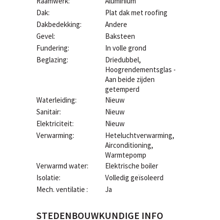
Raamwerk:
Aluminium
Dak:
Plat dak met roofing
Dakbedekking:
Andere
Gevel:
Baksteen
Fundering:
In volle grond
Beglazing:
Driedubbel,
Hoogrendementsglas -
Aan beide zijden
getemperd
Waterleiding:
Nieuw
Sanitair:
Nieuw
Elektriciteit:
Nieuw
Verwarming:
Heteluchtverwarming,
Airconditioning,
Warmtepomp
Verwarmd water:
Elektrische boiler
Isolatie:
Volledig geïsoleerd
Mech. ventilatie :
Ja
STEDENBOUWKUNDIGE INFO