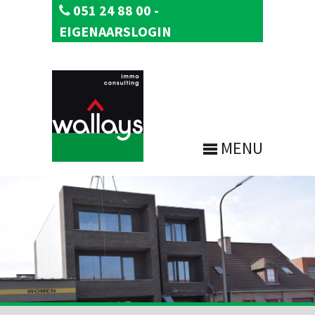
051 24 88 00
-
EIGENAARSLOGIN
MENU