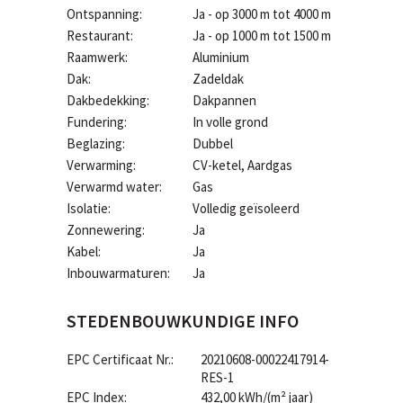
Ontspanning:
Ja - op 3000 m tot 4000 m
Restaurant:
Ja - op 1000 m tot 1500 m
Raamwerk:
Aluminium
Dak:
Zadeldak
Dakbedekking:
Dakpannen
Fundering:
In volle grond
Beglazing:
Dubbel
Verwarming:
CV-ketel, Aardgas
Verwarmd water:
Gas
Isolatie:
Volledig geïsoleerd
Zonnewering:
Ja
Kabel:
Ja
Inbouwarmaturen:
Ja
STEDENBOUWKUNDIGE INFO
EPC Certificaat Nr.:
20210608-00022417914-
RES-1
EPC Index:
432,00 kWh/(m² jaar)