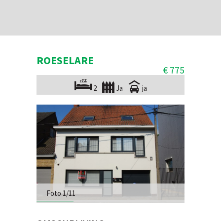
ROESELARE
€ 775
2
Ja
ja
Foto 1/11