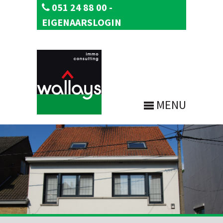
051 24 88 00
-
EIGENAARSLOGIN
MENU