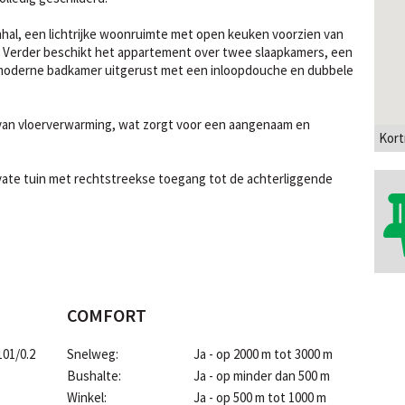
hal, een lichtrijke woonruimte met open keuken voorzien van
. Verder beschikt het appartement over twee slaapkamers, een
n moderne badkamer uitgerust met een inloopdouche en dubbele
 van vloerverwarming, wat zorgt voor een aangenaam en
Kort
vate tuin met rechtstreekse toegang tot de achterliggende
COMFORT
101/0.2
Snelweg:
Ja - op 2000 m tot 3000 m
Bushalte:
Ja - op minder dan 500 m
Winkel:
Ja - op 500 m tot 1000 m