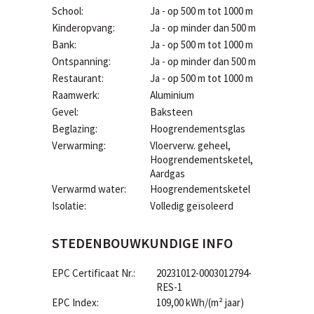
School:
Ja - op 500 m tot 1000 m
Kinderopvang:
Ja - op minder dan 500 m
Bank:
Ja - op 500 m tot 1000 m
Ontspanning:
Ja - op minder dan 500 m
Restaurant:
Ja - op 500 m tot 1000 m
Raamwerk:
Aluminium
Gevel:
Baksteen
Beglazing:
Hoogrendementsglas
Verwarming:
Vloerverw. geheel,
Hoogrendementsketel,
Aardgas
Verwarmd water:
Hoogrendementsketel
Isolatie:
Volledig geïsoleerd
STEDENBOUWKUNDIGE INFO
EPC Certificaat Nr.:
20231012-0003012794-
RES-1
EPC Index:
109,00 kWh/(m² jaar)