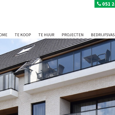
051 2
OME
TE KOOP
TE HUUR
PROJECTEN
BEDRIJFSVA