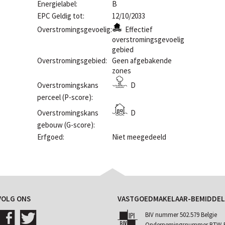
Energielabel:
B
EPC Geldig tot:
12/10/2033
Overstromingsgevoelig:
Effectief
overstromingsgevoelig
gebied
Overstromingsgebied:
Geen afgebakende
zones
Overstromingskans
D
perceel (P-score):
Overstromingskans
D
gebouw (G-score):
Erfgoed:
Niet meegedeeld
VOLG ONS
VASTGOEDMAKELAAR-BEMIDDEL
BIV nummer 502.579 Belgie
Ondernemingsnummer BTW-BE