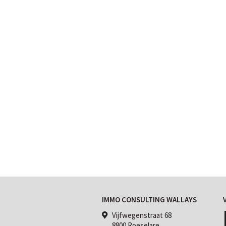
IMMO CONSULTING WALLAYS
Vijfwegenstraat 68
8800 Roeselare