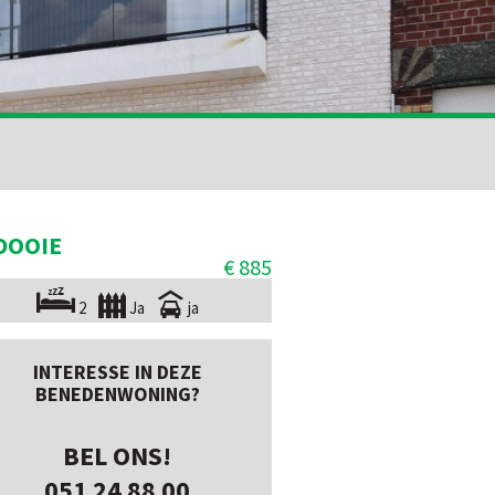
DOOIE
€ 885
2
Ja
ja
INTERESSE IN DEZE
BENEDENWONING?
BEL ONS!
051 24 88 00