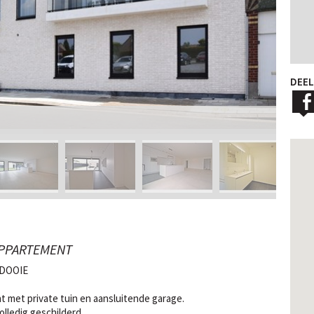
DEEL
APPARTEMENT
RDOOIE
t met private tuin en aansluitende garage.
lledig geschilderd.