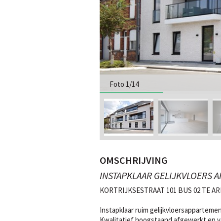
Foto 1/14
OMSCHRIJVING
INSTAPKLAAR GELIJKVLOERS 
KORTRIJKSESTRAAT 101 BUS 02 TE A
Instapklaar ruim gelijkvloersappartemen
Kwalitatief hoogstaand afgewerkt en vo