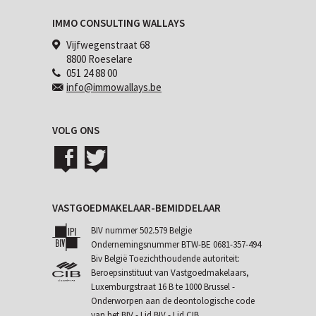
IMMO CONSULTING WALLAYS
Vijfwegenstraat 68
8800 Roeselare
051 24 88 00
info@immowallays.be
VOLG ONS
VASTGOEDMAKELAAR-BEMIDDELAAR
BIV nummer 502.579 Belgie
Ondernemingsnummer BTW-BE 0681-357-494
Biv België Toezichthoudende autoriteit:
Beroepsinstituut van Vastgoedmakelaars,
Luxemburgstraat 16 B te 1000 Brussel -
Onderworpen aan de
deontologische code
van het BIV
- Lid BIV - Lid CIB