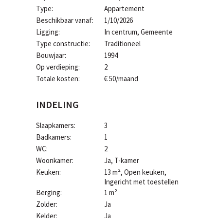
Type:
Appartement
Beschikbaar vanaf:
1/10/2026
Ligging:
In centrum, Gemeente
Type constructie:
Traditioneel
Bouwjaar:
1994
Op verdieping:
2
Totale kosten:
€ 50/maand
INDELING
Slaapkamers:
3
Badkamers:
1
WC:
2
Woonkamer:
Ja
, T-kamer
Keuken:
13 m²
, Open keuken,
Ingericht met toestellen
Berging:
1 m²
Zolder:
Ja
Kelder:
Ja