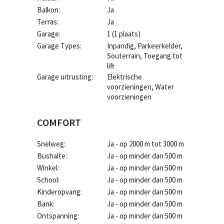
Balkon:
Ja
Terras:
Ja
Garage:
1 (1 plaats)
Garage Types:
Inpandig, Parkeerkelder,
Souterrain, Toegang tot
lift
Garage uitrusting:
Elektrische
voorzieningen, Water
voorzieningen
COMFORT
Snelweg:
Ja - op 2000 m tot 3000 m
Bushalte:
Ja - op minder dan 500 m
Winkel:
Ja - op minder dan 500 m
School:
Ja - op minder dan 500 m
Kinderopvang:
Ja - op minder dan 500 m
Bank:
Ja - op minder dan 500 m
Ontspanning:
Ja - op minder dan 500 m