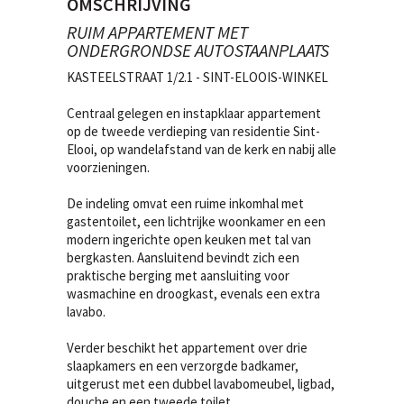
OMSCHRIJVING
RUIM APPARTEMENT MET
ONDERGRONDSE AUTOSTAANPLAATS
KASTEELSTRAAT 1/2.1 - SINT-ELOOIS-WINKEL
Centraal gelegen en instapklaar appartement
op de tweede verdieping van residentie Sint-
Elooi, op wandelafstand van de kerk en nabij alle
voorzieningen.
De indeling omvat een ruime inkomhal met
gastentoilet, een lichtrijke woonkamer en een
modern ingerichte open keuken met tal van
bergkasten. Aansluitend bevindt zich een
praktische berging met aansluiting voor
wasmachine en droogkast, evenals een extra
lavabo.
Verder beschikt het appartement over drie
slaapkamers en een verzorgde badkamer,
uitgerust met een dubbel lavabomeubel, ligbad,
douche en een tweede toilet.