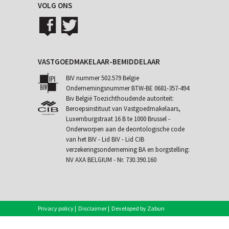
VOLG ONS
VASTGOEDMAKELAAR-BEMIDDELAAR
BIV nummer 502.579 Belgie
Ondernemingsnummer BTW-BE 0681-357-494
Biv België Toezichthoudende autoriteit:
Beroepsinstituut van Vastgoedmakelaars,
Luxemburgstraat 16 B te 1000 Brussel -
Onderworpen aan de
deontologische code
van het BIV
- Lid BIV - Lid CIB
verzekeringsonderneming BA en borgstelling:
NV AXA BELGIUM - Nr. 730.390.160
Privacy policy
|
Disclaimer
|
Developed by Zabun
|
Eigenaarslogin