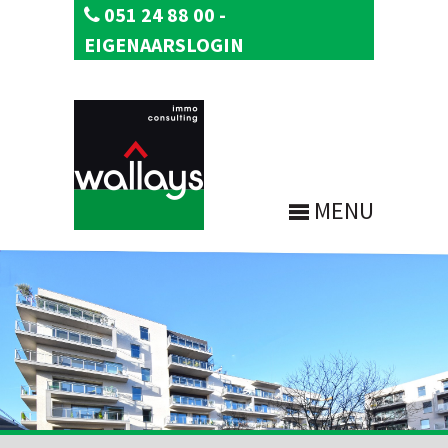
051 24 88 00
-
EIGENAARSLOGIN
MENU