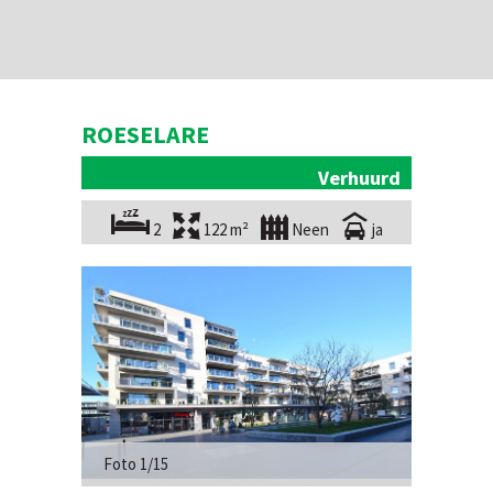
ROESELARE
Verhuurd
2
122 m²
Neen
ja
Foto 1/15