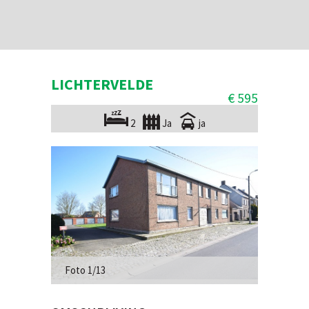
LICHTERVELDE
€ 595
2
Ja
ja
Foto 1/13