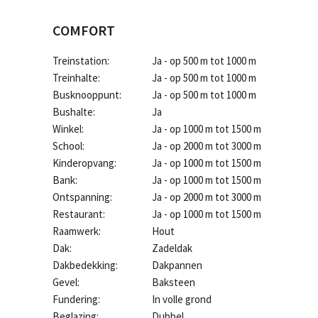
COMFORT
Treinstation:
Ja - op 500 m tot 1000 m
Treinhalte:
Ja - op 500 m tot 1000 m
Busknooppunt:
Ja - op 500 m tot 1000 m
Bushalte:
Ja
Winkel:
Ja - op 1000 m tot 1500 m
School:
Ja - op 2000 m tot 3000 m
Kinderopvang:
Ja - op 1000 m tot 1500 m
Bank:
Ja - op 1000 m tot 1500 m
Ontspanning:
Ja - op 2000 m tot 3000 m
Restaurant:
Ja - op 1000 m tot 1500 m
Raamwerk:
Hout
Dak:
Zadeldak
Dakbedekking:
Dakpannen
Gevel:
Baksteen
Fundering:
In volle grond
Beglazing:
Dubbel