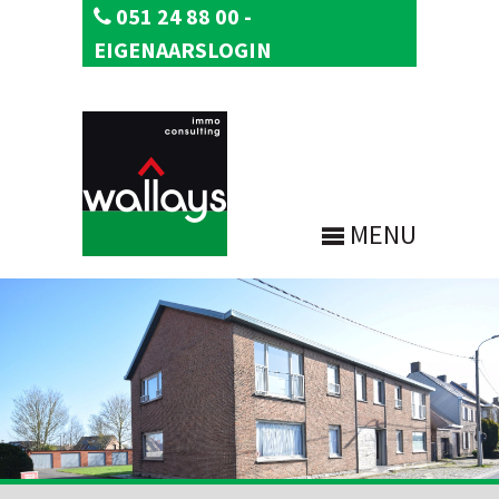
051 24 88 00
-
EIGENAARSLOGIN
MENU