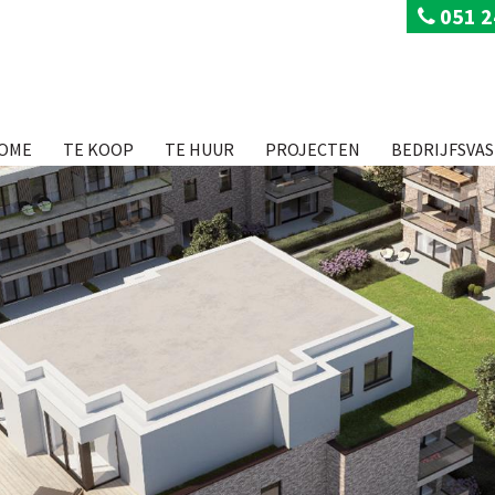
051 2
OME
TE KOOP
TE HUUR
PROJECTEN
BEDRIJFSVA