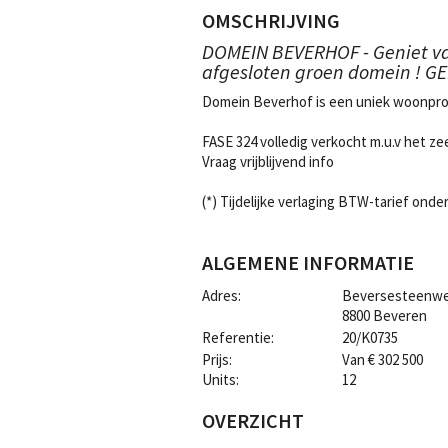
OMSCHRIJVING
DOMEIN BEVERHOF - Geniet van
afgesloten groen domein ! GE
Domein Beverhof is een uniek woonproj
FASE 324 volledig verkocht m.u.v het z
Vraag vrijblijvend info
(*) Tijdelijke verlaging BTW-tarief ond
ALGEMENE INFORMATIE
Adres
:
Beversesteenwe
8800 Beveren
Referentie
:
20/K0735
Prijs
:
Van € 302 500
Units:
12
OVERZICHT