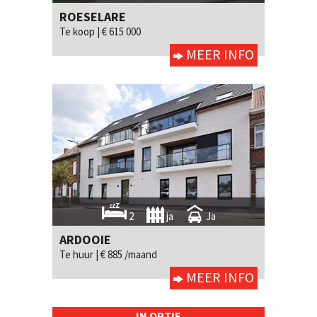
ROESELARE
Te koop |
€ 615 000
MEER INFO
2
ja
Ja
ARDOOIE
Te huur |
€ 885 /maand
MEER INFO
IN OPTIE