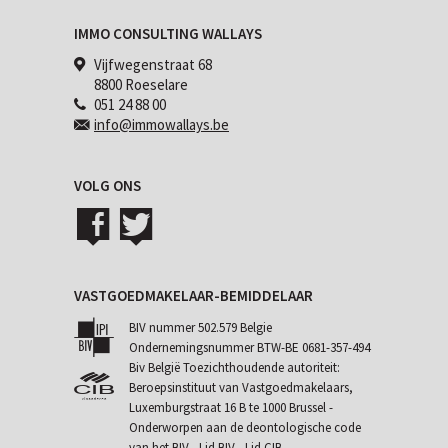
IMMO CONSULTING WALLAYS
Vijfwegenstraat 68
8800 Roeselare
051 24 88 00
info@immowallays.be
VOLG ONS
VASTGOEDMAKELAAR-BEMIDDELAAR
BIV nummer 502.579 Belgie
Ondernemingsnummer BTW-BE 0681-357-494
Biv België Toezichthoudende autoriteit:
Beroepsinstituut van Vastgoedmakelaars,
Luxemburgstraat 16 B te 1000 Brussel -
Onderworpen aan de
deontologische code
van het BIV
- Lid BIV - Lid CIB