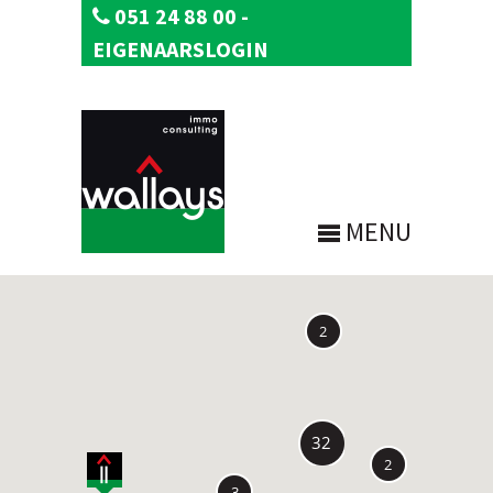
051 24 88 00
-
EIGENAARSLOGIN
MENU
2
32
2
3