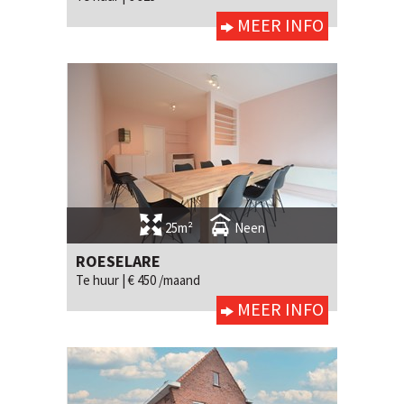
MEER INFO
25m²
Neen
ROESELARE
Te huur |
€ 450 /maand
MEER INFO