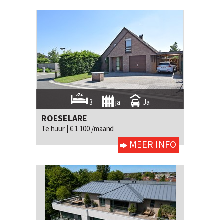
3
ja
Ja
ROESELARE
Te huur |
€ 1 100 /maand
MEER INFO