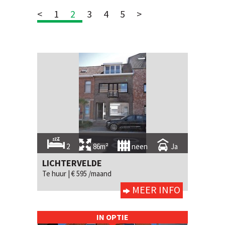
<
1
2
3
4
5
>
2
86m²
neen
Ja
LICHTERVELDE
Te huur |
€ 595 /maand
MEER INFO
IN OPTIE