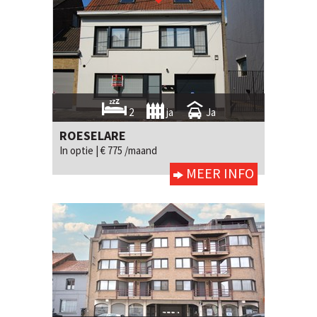
2
ja
Ja
ROESELARE
In optie |
€ 775 /maand
MEER INFO