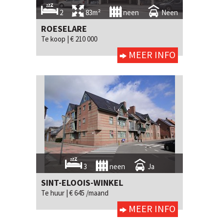
2
83m²
neen
Neen
ROESELARE
Te koop |
€ 210 000
MEER INFO
3
neen
Ja
SINT-ELOOIS-WINKEL
Te huur |
€ 645 /maand
MEER INFO