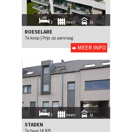
3
neen
Ja
ROESELARE
Te koop |
Prijs op aanvraag
MEER INFO
3
neen
Ja
STADEN
Te huur |
€ 925