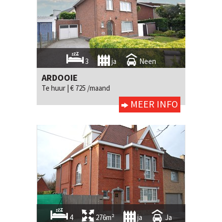
3
ja
Neen
ARDOOIE
Te huur |
€ 725 /maand
MEER INFO
4
276m²
ja
Ja