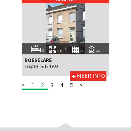
3
97m²
ja
Ja
ROESELARE
In optie |
€ 134 900
MEER INFO
<
1
2
3
4
5
>