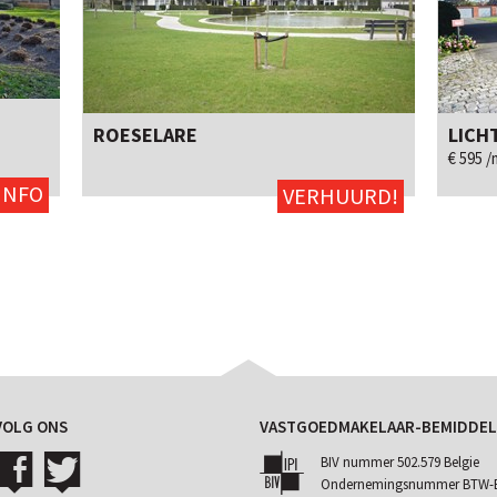
ROESELARE
LICH
2
98m²
neen
Ja
€ 595 
INFO
VERHUURD!
VOLG ONS
VASTGOEDMAKELAAR-BEMIDDEL
BIV nummer 502.579 Belgie
Ondernemingsnummer BTW-BE