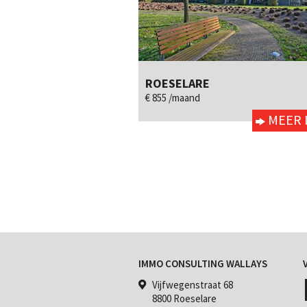
ROESELARE
2
ja
Ja
€ 855 /maand
MEER 
IMMO CONSULTING WALLAYS
Vijfwegenstraat 68
8800 Roeselare