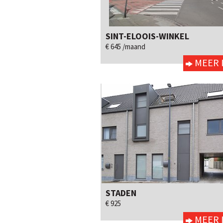
SINT-ELOOIS-WINKEL
3
neen
Ja
€ 645 /maand
MEER 
STADEN
3
neen
Ja
€ 925
MEER 