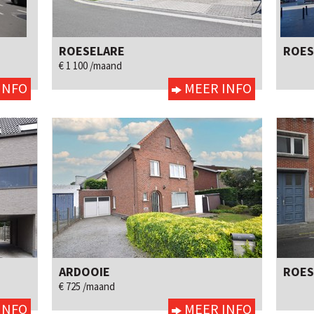
ROESELARE
ROES
3
ja
Ja
€ 1 100 /maand
INFO
MEER INFO
ARDOOIE
ROES
3
ja
Neen
€ 725 /maand
INFO
MEER INFO