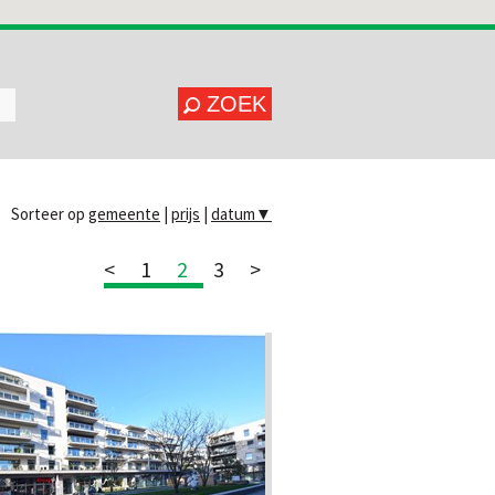
ZOEK
Sorteer op
gemeente
|
prijs
|
datum
▼
<
1
2
3
>