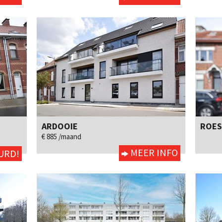
ARDOOIE
ROES
2
ja
Ja
€ 885 /maand
MEER INFO
URD!