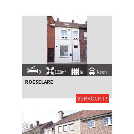
3
122m²
ja
Neen
ROESELARE
VERKOCHT!