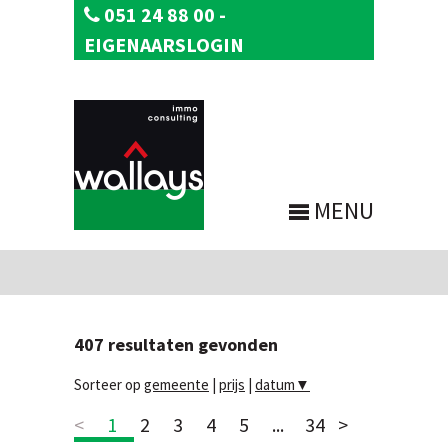
051 24 88 00
-
EIGENAARSLOGIN
MENU
407
resultaten gevonden
Sorteer op
gemeente
|
prijs
|
datum
▼
<
1
2
3
4
5
...
34
>