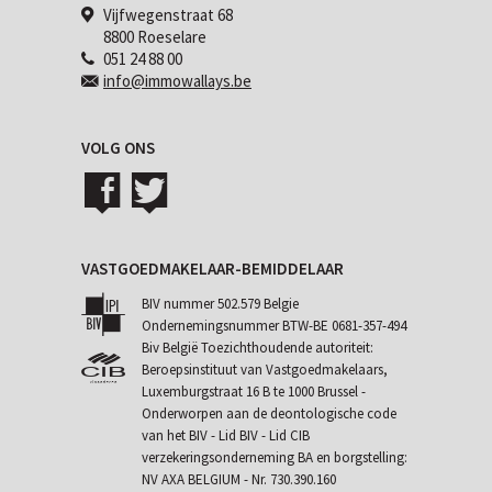
Vijfwegenstraat 68
8800 Roeselare
051 24 88 00
info@immowallays.be
VOLG ONS
VASTGOEDMAKELAAR-BEMIDDELAAR
BIV nummer 502.579 Belgie
Ondernemingsnummer BTW-BE 0681-357-494
Biv België Toezichthoudende autoriteit:
Beroepsinstituut van Vastgoedmakelaars,
Luxemburgstraat 16 B te 1000 Brussel -
Onderworpen aan de
deontologische code
van het BIV
- Lid BIV - Lid CIB
verzekeringsonderneming BA en borgstelling:
NV AXA BELGIUM - Nr. 730.390.160