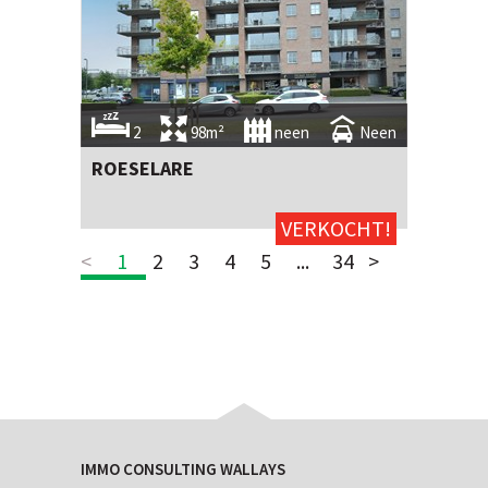
2
98m²
neen
Neen
ROESELARE
VERKOCHT!
<
1
2
3
4
5
...
34
>
IMMO CONSULTING WALLAYS