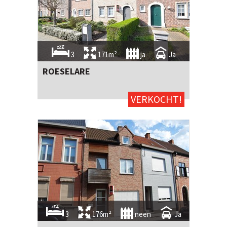
3
171m²
ja
Ja
ROESELARE
VERKOCHT!
3
176m²
neen
Ja