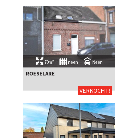
70m²
neen
Neen
ROESELARE
VERKOCHT!