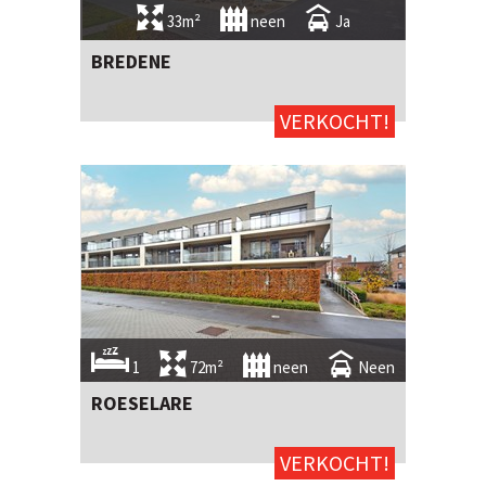
33m²
neen
Ja
BREDENE
VERKOCHT!
1
72m²
neen
Neen
ROESELARE
VERKOCHT!