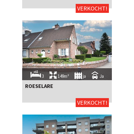
VERKOCHT!
3
149m²
ja
Ja
ROESELARE
VERKOCHT!