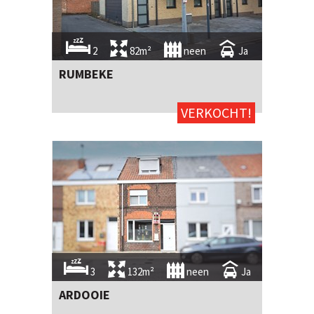
2
82m²
neen
Ja
RUMBEKE
VERKOCHT!
3
132m²
neen
Ja
ARDOOIE