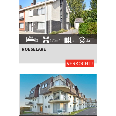
3
170m²
ja
Ja
ROESELARE
VERKOCHT!