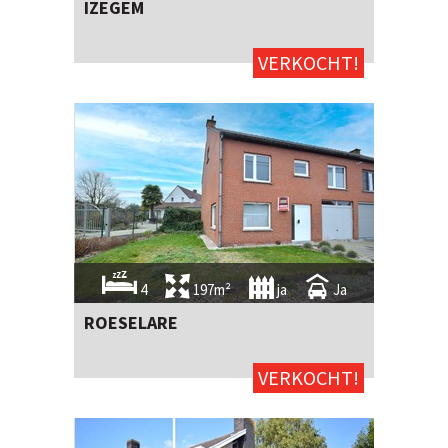
IZEGEM
VERKOCHT!
4
197m²
ja
Ja
ROESELARE
VERKOCHT!