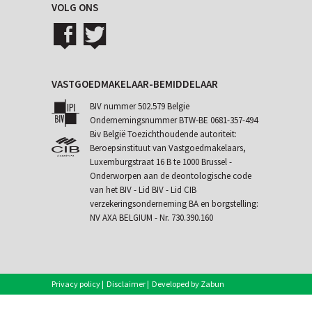
VOLG ONS
VASTGOEDMAKELAAR-BEMIDDELAAR
BIV nummer 502.579 Belgie
Ondernemingsnummer BTW-BE 0681-357-494
Biv België Toezichthoudende autoriteit:
Beroepsinstituut van Vastgoedmakelaars,
Luxemburgstraat 16 B te 1000 Brussel -
Onderworpen aan de
deontologische code
van het BIV
- Lid BIV - Lid CIB
verzekeringsonderneming BA en borgstelling:
NV AXA BELGIUM - Nr. 730.390.160
Privacy policy
|
Disclaimer
|
Developed by Zabun
|
Eigenaarslogin