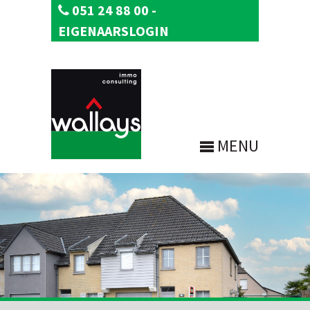
051 24 88 00
-
EIGENAARSLOGIN
MENU