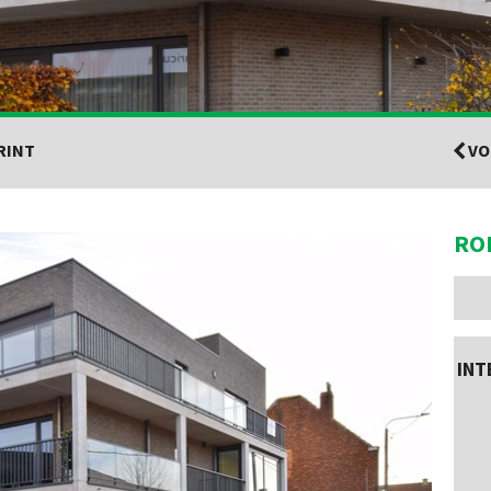
RINT
VO
RO
INT