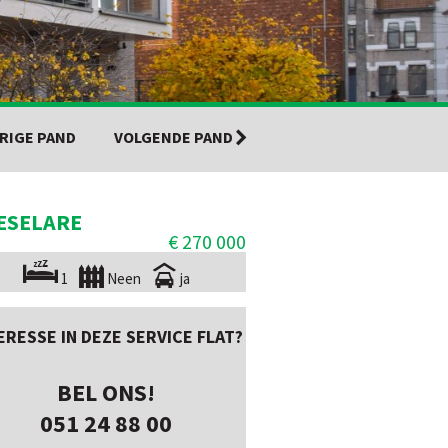
RIGE PAND
VOLGENDE PAND
ESELARE
€ 270 000
1
Neen
ja
ERESSE IN DEZE SERVICE FLAT?
BEL ONS!
051 24 88 00