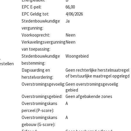
EPC E-peil:
66,00
EPC Geldig tot:
4/06/2026
Stedenbouwkundige
Ja
vergunning:
Voorkooprecht:
Neen
Verkavelingsvergunning
Neen
van toepassing:
Stedenbouwkundige
Woongebied
,
bestemming:
estellen
Dagvaarding en
Geen rechterlijke herstelmaatregel
of bestuurlijke maatregel opgelegd
herstelvordering:
Overstromingsgevoelig:
Geen overstromingsgevoelig
gebied
Overstromingsgebied:
Geen afgebakende zones
Overstromingskans
A
perceel (P-score):
Overstromingskans
A
gebouw (G-score):