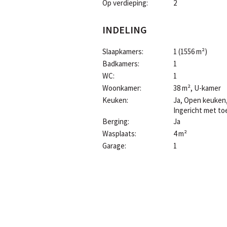
Op verdieping:
2
INDELING
Slaapkamers:
1
(1556 m²)
Badkamers:
1
WC:
1
Woonkamer:
38 m²
, U-kamer
Keuken:
Ja
, Open keuken
Ingericht met to
Berging:
Ja
Wasplaats:
4 m²
Garage:
1