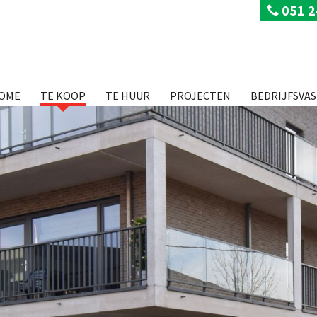
051 2
OME
TE KOOP
TE HUUR
PROJECTEN
BEDRIJFSVA