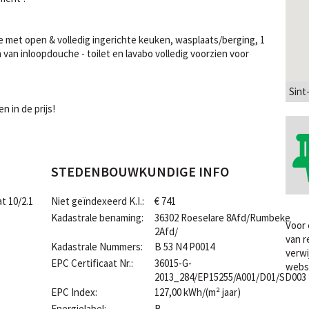
 met open & volledig ingerichte keuken, wasplaats/berging, 1
van inloopdouche - toilet en lavabo volledig voorzien voor
Sint
n in de prijs!
STEDENBOUWKUNDIGE INFO
t 10/2.1
Niet geïndexeerd K.I.:
€ 741
Kadastrale benaming:
36302 Roeselare 8Afd/Rumbeke
Voor 
2Afd/
van r
Kadastrale Nummers:
B 53 N4 P0014
verwi
EPC Certificaat Nr.:
36015-G-
webs
2013_284/EP15255/A001/D01/SD003
EPC Index:
127,00 kWh/(m² jaar)
Energielabel:
B