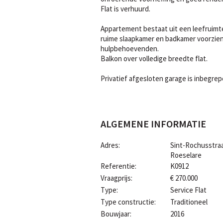
Flat is verhuurd.
Appartement bestaat uit een leefruimte
ruime slaapkamer en badkamer voorzien 
hulpbehoevenden.
Balkon over volledige breedte flat.
Privatief afgesloten garage is inbegrepe
ALGEMENE INFORMATIE
Adres:
Sint-Rochusstraa
Roeselare
Referentie:
K0912
Vraagprijs:
€ 270.000
Type:
Service Flat
Type constructie:
Traditioneel
Bouwjaar:
2016