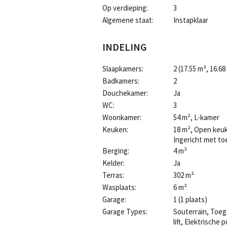
Op verdieping:
3
Algemene staat:
Instapklaar
INDELING
Slaapkamers:
2
(17.55 m², 16.68
Badkamers:
2
Douchekamer:
Ja
WC:
3
Woonkamer:
54 m²
, L-kamer
Keuken:
18 m²
, Open keu
Ingericht met to
Berging:
4 m²
Kelder:
Ja
Terras:
302 m²
Wasplaats:
6 m²
Garage:
1 (1 plaats)
Garage Types:
Souterrain, Toeg
lift, Elektrische 