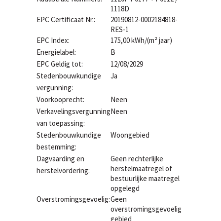
1118D
EPC Certificaat Nr.:
20190812-0002184818-
RES-1
EPC Index:
175,00 kWh/(m² jaar)
Energielabel:
B
EPC Geldig tot:
12/08/2029
Stedenbouwkundige
Ja
vergunning:
Voorkooprecht:
Neen
Verkavelingsvergunning
Neen
van toepassing:
Stedenbouwkundige
Woongebied
bestemming:
Dagvaarding en
Geen rechterlijke
herstelmaatregel of
herstelvordering:
bestuurlijke maatregel
opgelegd
Overstromingsgevoelig:
Geen
overstromingsgevoelig
gebied