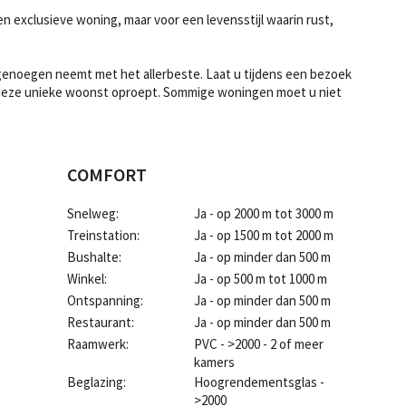
en exclusieve woning, maar voor een levensstijl waarin rust,
 genoegen neemt met het allerbeste. Laat u tijdens een bezoek
 deze unieke woonst oproept. Sommige woningen moet u niet
COMFORT
Snelweg:
Ja - op 2000 m tot 3000 m
Treinstation:
Ja - op 1500 m tot 2000 m
Bushalte:
Ja - op minder dan 500 m
Winkel:
Ja - op 500 m tot 1000 m
Ontspanning:
Ja - op minder dan 500 m
Restaurant:
Ja - op minder dan 500 m
Raamwerk:
PVC - >2000 - 2 of meer
kamers
Beglazing:
Hoogrendementsglas -
>2000