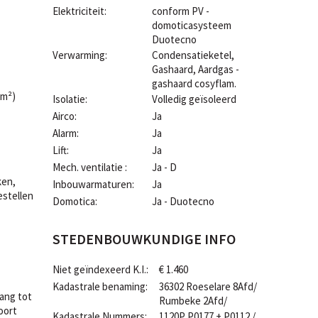
Elektriciteit:
conform PV -
domoticasysteem
Duotecno
Verwarming:
Condensatieketel,
Gashaard, Aardgas -
gashaard cosyflam.
 m²)
Isolatie:
Volledig geïsoleerd
Airco:
Ja
Alarm:
Ja
Lift:
Ja
Mech. ventilatie :
Ja - D
ken,
Inbouwarmaturen:
Ja
estellen
Domotica:
Ja - Duotecno
STEDENBOUWKUNDIGE INFO
Niet geïndexeerd K.I.:
€ 1.460
Kadastrale benaming:
36302 Roeselare 8Afd/
ang tot
Rumbeke 2Afd/
poort
Kadastrale Nummers:
1120P P0177 + P0112 /