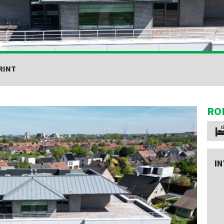
RINT
RO
IN