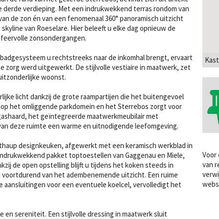
e derde verdieping. Met een indrukwekkend terras rondom van
g van de zon én van een fenomenaal 360° panoramisch uitzicht
skyline van Roeselare. Hier beleeft u elke dag opnieuw de
sfeervolle zonsondergangen.
el badgesysteem u rechtstreeks naar de inkomhal brengt, ervaart
Kast
te zorg werd uitgewerkt. De stijlvolle vestiaire in maatwerk, zet
itzonderlijke woonst.
lijke licht dankzij de grote raampartijen die het buitengevoel
t op het omliggende parkdomein en het Sterrebos zorgt voor
gashaard, het geïntegreerde maatwerkmeubilair met
n van deze ruimte een warme en uitnodigende leefomgeving.
ulthaup designkeuken, afgewerkt met een keramisch werkblad in
Voor 
 indrukwekkend pakket toptoestellen van Gaggenau en Miele,
van r
ij de open opstelling blijft u tijdens het koken steeds in
verwi
u voortdurend van het adembenemende uitzicht. Een ruime
webs
e aansluitingen voor een eventuele koelcel, vervolledigt het
en sereniteit. Een stijlvolle dressing in maatwerk sluit