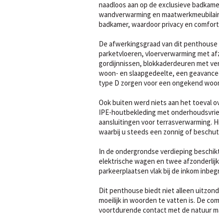
naadloos aan op de exclusieve badkamer
wandverwarming en maatwerkmeubilair.
badkamer, waardoor privacy en comfort
De afwerkingsgraad van dit penthouse b
parketvloeren, vloerverwarming met af
gordijnnissen, blokkaderdeuren met ver
woon- en slaapgedeelte, een geavance
type D zorgen voor een ongekend woo
Ook buiten werd niets aan het toeval o
IPE-houtbekleding met onderhoudsvriend
aansluitingen voor terrasverwarming. Hi
waarbij u steeds een zonnig of beschut
In de ondergrondse verdieping beschikt
elektrische wagen en twee afzonderlij
parkeerplaatsen vlak bij de inkom inbeg
Dit penthouse biedt niet alleen uitzonde
moeilijk in woorden te vatten is. De comb
voortdurende contact met de natuur m