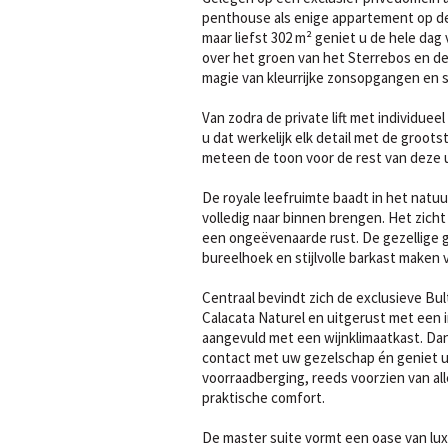
penthouse als enige appartement op d
maar liefst 302 m² geniet u de hele da
over het groen van het Sterrebos en de 
magie van kleurrijke zonsopgangen en 
Van zodra de private lift met individue
u dat werkelijk elk detail met de groots
meteen de toon voor de rest van deze u
De royale leefruimte baadt in het natuur
volledig naar binnen brengen. Het zich
een ongeëvenaarde rust. De gezellige 
bureelhoek en stijlvolle barkast make
Centraal bevindt zich de exclusieve B
Calacata Naturel en uitgerust met een
aangevuld met een wijnklimaatkast. Dankz
contact met uw gezelschap én geniet 
voorraadberging, reeds voorzien van all
praktische comfort.
De master suite vormt een oase van luxe 