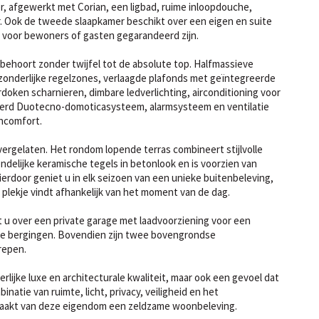
, afgewerkt met Corian, een ligbad, ruime inloopdouche,
 Ook de tweede slaapkamer beschikt over een eigen en suite
 voor bewoners of gasten gegarandeerd zijn.
ehoort zonder twijfel tot de absolute top. Halfmassieve
zonderlijke regelzones, verlaagde plafonds met geïntegreerde
doken scharnieren, dimbare ledverlichting, airconditioning voor
erd Duotecno-domoticasysteem, alarmsysteem en ventilatie
ncomfort.
vergelaten. Het rondom lopende terras combineert stijlvolle
elijke keramische tegels in betonlook en is voorzien van
erdoor geniet u in elk seizoen van een unieke buitenbeleving,
 plekje vindt afhankelijk van het moment van de dag.
 u over een private garage met laadvoorziening voor een
ke bergingen. Bovendien zijn twee bovengrondse
repen.
rlijke luxe en architecturale kwaliteit, maar ook een gevoel dat
inatie van ruimte, licht, privacy, veiligheid en het
aakt van deze eigendom een zeldzame woonbeleving.