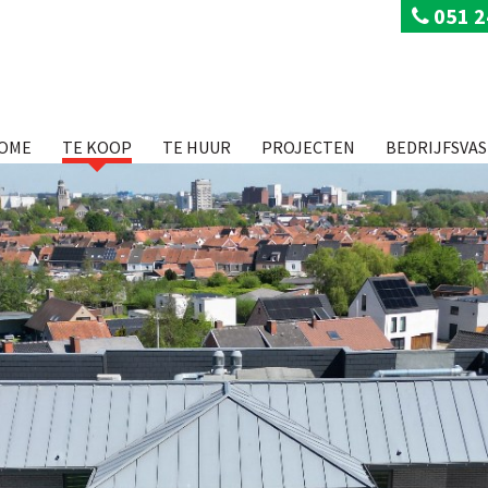
051 2
OME
TE KOOP
TE HUUR
PROJECTEN
BEDRIJFSVA