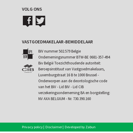
VOLG ONS
VASTGOEDMAKELAAR-BEMIDDELAAR
BIV nummer 502.579 Belgie
Ondernemingsnummer BTW-BE 0681-357-494
Biv België Toezichthoudende autoriteit:
Beroepsinstituut van Vastgoedmakelaars,
Luxemburgstraat 16 B te 1000 Brussel -
Onderworpen aan de
deontologische code
van het BIV
- Lid BIV - Lid CIB
verzekeringsonderneming BA en borgstelling:
NV AXA BELGIUM - Nr. 730.390.160
Privacy policy
|
Disclaimer
|
Developed by Zabun