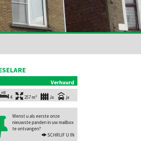
ESELARE
Verhuurd
4
257 m²
Ja
ja
Wenst u als eerste onze
nieuwste panden in uw mailbox
te ontvangen?
SCHRIJF U IN