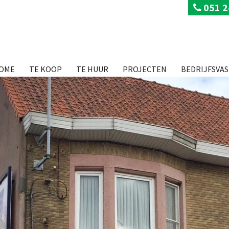
051 2
OME
TE KOOP
TE HUUR
PROJECTEN
BEDRIJFSVA