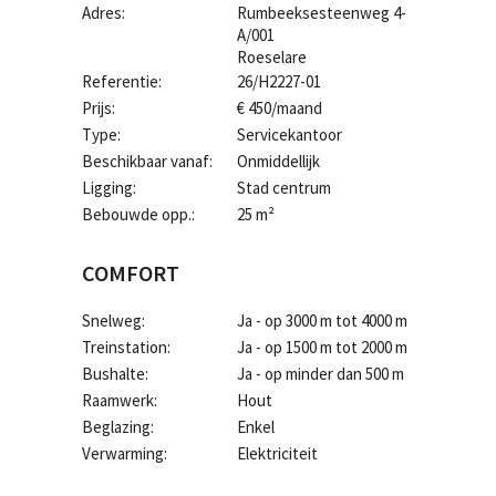
Adres:
Rumbeeksesteenweg 4-
A/001
Roeselare
Referentie:
26/H2227-01
Prijs:
€ 450/maand
Type:
Servicekantoor
Beschikbaar vanaf:
Onmiddellijk
Ligging:
Stad centrum
Bebouwde opp.:
25 m²
COMFORT
Snelweg:
Ja - op 3000 m tot 4000 m
Treinstation:
Ja - op 1500 m tot 2000 m
Bushalte:
Ja - op minder dan 500 m
Raamwerk:
Hout
Beglazing:
Enkel
Verwarming:
Elektriciteit