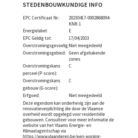
STEDENBOUWKUNDIGE INFO
EPC Certificaat Nr.:
20230417-0002868094-
KNR-1
Energielabel:
E
EPC Geldig tot:
17/04/2033
Overstromingsgevoelig:
Niet meegedeeld
Overstromingsgebied:
Geen afgebakende
zones
Overstromingskans
C
perceel (P-score):
Overstromingskans
C
gebouw (G-score):
Erfgoed:
Niet meegedeeld
Deze eigendom kan onderhevig zijn aan de
renovatieverplichting die door de Vlaamse
overheid wordt opgelegd voor residentiële
gebouwen. Consulteer voor meer informatie de
website van het Vlaams Energie- en
Klimaatagentschap via
https://www.vlaanderen.be/een-woning-