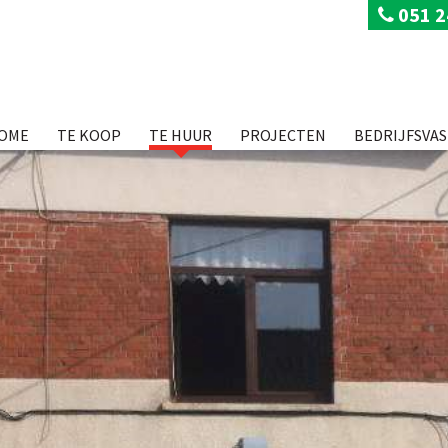
051 2
OME
TE KOOP
TE HUUR
PROJECTEN
BEDRIJFSVA