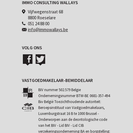
IMMO CONSULTING WALLAYS
Vijfwegenstraat 68
8800 Roeselare
051 24 88 00
info@immowallays.be
VOLG ONS
VASTGOEDMAKELAAR-BEMIDDELAAR
BIV nummer 502.579 Belgie
Ondernemingsnummer BTW-BE 0681-357-494
Biv België Toezichthoudende autoriteit:
Beroepsinstituut van Vastgoedmakelaars,
Luxemburgstraat 16 B te 1000 Brussel -
Onderworpen aan de
deontologische code
van het BIV
- Lid BIV - Lid CIB
verzekeringsonderneming BA en borgstelling: