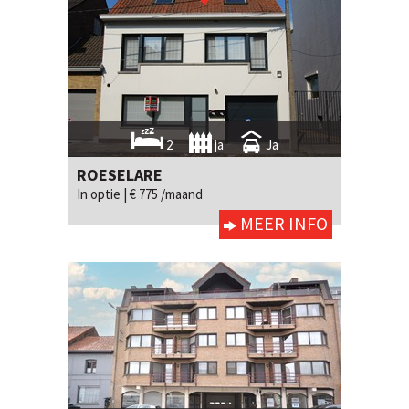
2
ja
Ja
ROESELARE
In optie |
€ 775 /maand
MEER INFO