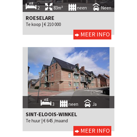
2
83m²
neen
Neen
ROESELARE
Te koop |
€ 210 000
MEER INFO
3
neen
Ja
SINT-ELOOIS-WINKEL
Te huur |
€ 645 /maand
MEER INFO