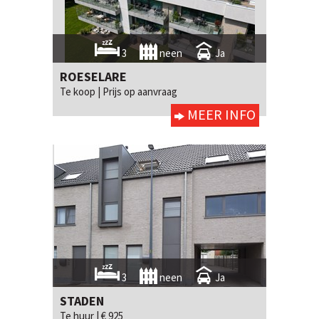
3
neen
Ja
ROESELARE
Te koop |
Prijs op aanvraag
MEER INFO
3
neen
Ja
STADEN
Te huur |
€ 925