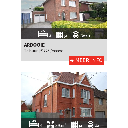
3
ja
Neen
ARDOOIE
Te huur |
€ 725 /maand
MEER INFO
4
276m²
ja
Ja