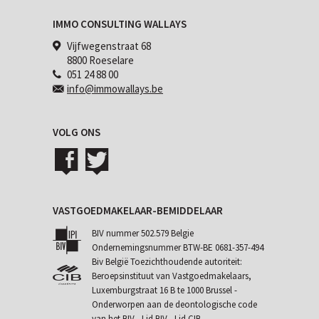
IMMO CONSULTING WALLAYS
Vijfwegenstraat 68
8800 Roeselare
051 24 88 00
info@immowallays.be
VOLG ONS
VASTGOEDMAKELAAR-BEMIDDELAAR
BIV nummer 502.579 Belgie
Ondernemingsnummer BTW-BE 0681-357-494
Biv België Toezichthoudende autoriteit:
Beroepsinstituut van Vastgoedmakelaars,
Luxemburgstraat 16 B te 1000 Brussel -
Onderworpen aan de
deontologische code
van het BIV
- Lid BIV - Lid CIB