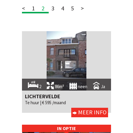
<
1
2
3
4
5
>
2
86m²
neen
Ja
LICHTERVELDE
Te huur |
€ 595 /maand
MEER INFO
IN OPTIE