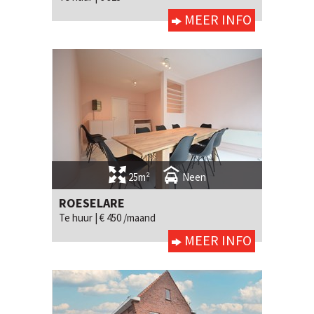
MEER INFO
25m²
Neen
ROESELARE
Te huur |
€ 450 /maand
MEER INFO