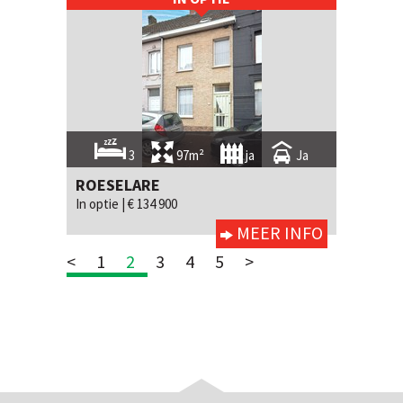
3
97m²
ja
Ja
ROESELARE
In optie |
€ 134 900
MEER INFO
<
1
2
3
4
5
>