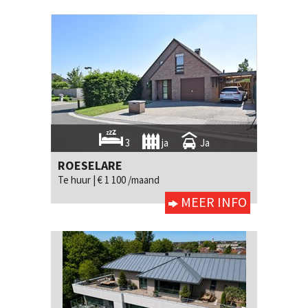
3
ja
Ja
ROESELARE
Te huur |
€ 1 100 /maand
MEER INFO