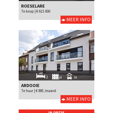
ROESELARE
Te koop |
€ 615 000
MEER INFO
2
ja
Ja
ARDOOIE
Te huur |
€ 885 /maand
MEER INFO
IN OPTIE